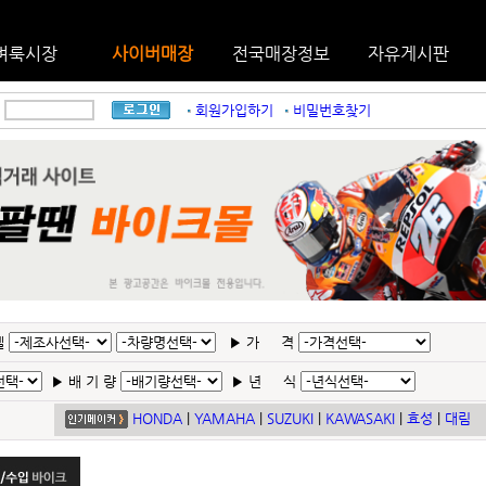
벼룩시장
사이버매장
전국매장정보
자유게시판
회원가입하기
비밀번호찾기
델
▶
가 격
▶
배 기 량
▶
년 식
HONDA
|
YAMAHA
|
SUZUKI
|
KAWASAKI
|
효성
|
대림