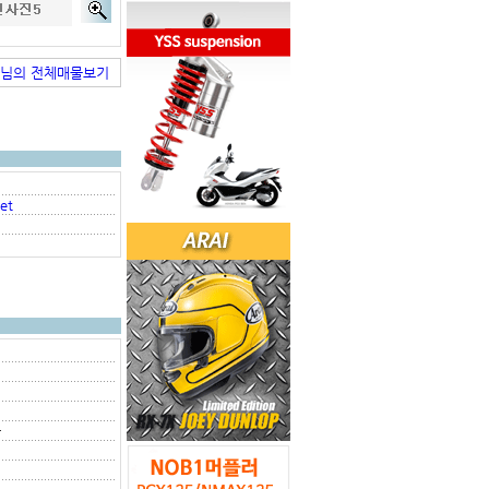
or님의 전체매물보기
et
증