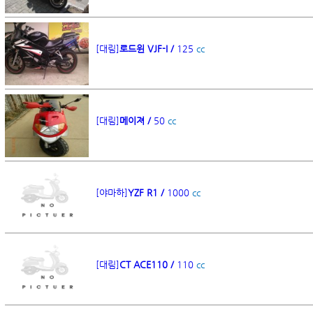
[대림]
로드윈 VJF-I /
125
cc
[대림]
메이져 /
50
cc
[야마하]
YZF R1 /
1000
cc
[대림]
CT ACE110 /
110
cc