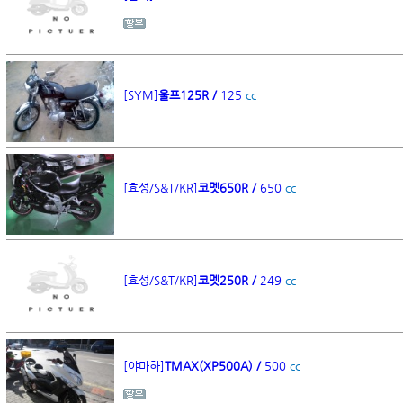
[SYM]
울프125R /
125
cc
[효성/S&T/KR]
코멧650R /
650
cc
[효성/S&T/KR]
코멧250R /
249
cc
[야마하]
TMAX(XP500A) /
500
cc