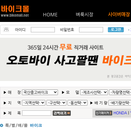
HOME
벼룩시장
사이버매장
아이디
비밀번호
▶
매 장
▶
모 델
▶
지 역
▶
배 기 량
HONDA
|
▶
제 목