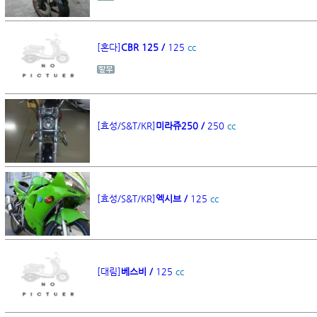
[혼다]
CBR 125 /
125
cc
[효성/S&T/KR]
미라쥬250 /
250
cc
[효성/S&T/KR]
엑시브 /
125
cc
[대림]
베스비 /
125
cc