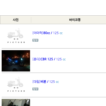
사진
바이크명
[야마하]
80cc /
125
cc
[혼다]
CBR 125 /
125
cc
[대림]
비본 /
125
cc