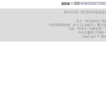
[
1
]
[2]
[
3
][
4
][
5
][
6
][
7
][
8
][
회사소개
개인정보취급방침
|
주소 : 부산광역시 해운
사업자등록번호 : 617-22-88655 / 통신판매
대표 : 주대규 / 대표번호 :
바이크몰에 기재된 
Copyright ⓒ Bik