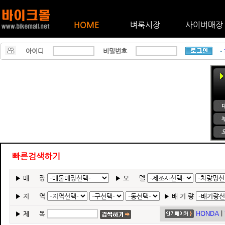
HOME
벼룩시장
사이버매장
아이디
비밀번호
빠른검색하기
▶
매 장
▶
모 델
▶
지 역
▶
배 기 량
HONDA
|
▶
제 목