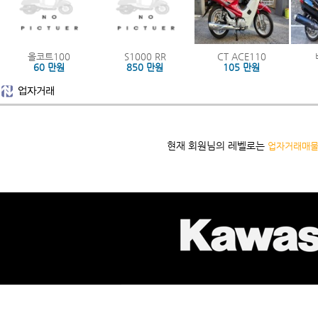
올코트100
S1000 RR
CT ACE110
60 만원
850 만원
105 만원
현재 회원님의 레벨로는
업자거래매